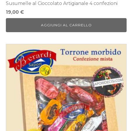
Susumelle al Cioccolato Artigianale 4 confezioni
19,00
€
AGGIUNGI AL CARRELLO
Questo
prodotto
ha
più
varianti.
Le
opzioni
possono
essere
scelte
nella
pagina