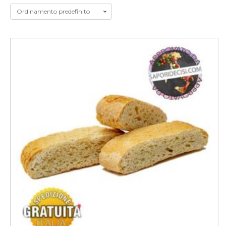
Souvenir
Frutta Secca
Funghi
Marmellate
Miele
Olio e Olive
Pane e Pasta
Salumi
Vini