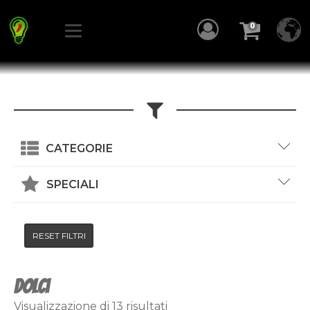
0
CATEGORIE
Aromi e spezie
SPECIALI
Bevande e Liquori
Spedizione Gratuita
Box Regalo
Specialità Piccanti
RESET FILTRI
Conserve
Specialità al Pistacchio
Dolci
Specialità di Mare
Dolci
Formaggi
Specialità di Terra
Visualizzazione di 13 risultati
Frutta e Ortaggi