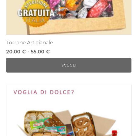
del
prodotto
Torrone Artigianale
Fascia
20,00
€
-
55,00
€
di
SCEGLI
prezzo:
da
20,00 €
a
55,00 €