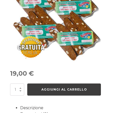
19,00
€
Biscotti
AGGIUNGI AL CARRELLO
Extra
alla
Mandorla
Duri
Descrizione
4