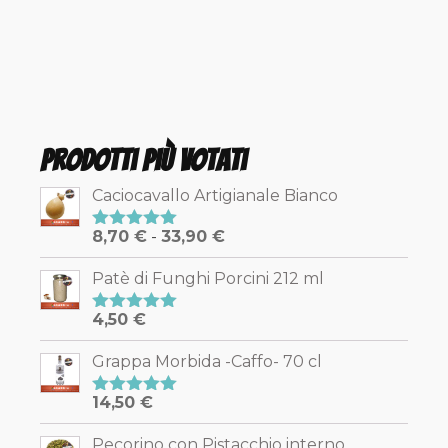
Prodotti più votati
Caciocavallo Artigianale Bianco
Fascia
8,70
€
-
33,90
€
Valutato
5.00
su 5
di
Patè di Funghi Porcini 212 ml
prezzo:
da
4,50
€
Valutato
8,70 €
5.00
su 5
a
Grappa Morbida -Caffo- 70 cl
33,90 €
14,50
€
Valutato
5.00
su 5
Pecorino con Pistacchio interno