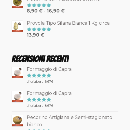
Fascia
8,90
€
-
16,90
€
Valutato
5.00
su 5
di
Provola Tipo Silana Bianca 1 Kg circa
prezzo:
da
13,90
€
Valutato
8,90 €
5.00
su 5
a
16,90 €
Recensioni recenti
Formaggio di Capra
di giubert_8676
Valutato
5
su 5
Formaggio di Capra
di giubert_8676
Valutato
5
su 5
Pecorino Artigianale Semi-stagionato
bianco